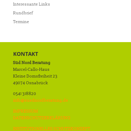
Interessante Links
Rundbrief
Termine
KONTAKT
Süd Nord Beratung
Marcel-Callo-Haus
Kleine Domsfreiheit 23
49074 Osnabrück
0541 318820
info@suednordberatung.de
IMPRESSUM
DATENSCHUTZERKLÄRUNG
INSTITUTIONELLES SCHUTZKONZEPT