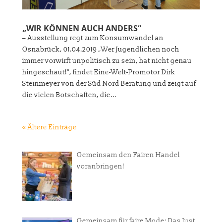
„WIR KÖNNEN AUCH ANDERS“
– Ausstellung regt zum Konsumwandel an
Osnabrück, 01.04.2019 „Wer Jugendlichen noch
immer vorwirft unpolitisch zu sein, hat nicht genau
hingeschaut!“, findet Eine-Welt-Promotor Dirk
Steinmeyer von der Süd Nord Beratung und zeigt auf
die vielen Botschaften, die...
« Ältere Einträge
Gemeinsam den Fairen Handel
voranbringen!
Gemeinsam für faire Mode: Das Just