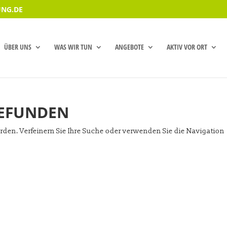
NG.DE
ÜBER UNS
WAS WIR TUN
ANGEBOTE
AKTIV VOR ORT
GEFUNDEN
rden. Verfeinern Sie Ihre Suche oder verwenden Sie die Navigation