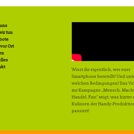
 uns
ir tun
bote
 vor Ort
en
lles
akt
Wisst ihr eigentlich, wer euer
Smartphone herstellt? Und unt
welchen Bedingungen? Das Vi
zur Kampagne „Mensch. Macht
Handel. Fair.“ zeigt, was hinter
Kulissen der Handy-Produktio
passiert!