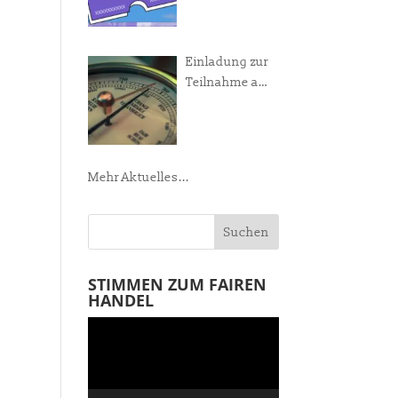
Manifest!
Einladung zur
Teilnahme am
Weltladen-
Barometer
Mehr Aktuelles...
STIMMEN ZUM FAIREN
HANDEL
Video-
Player