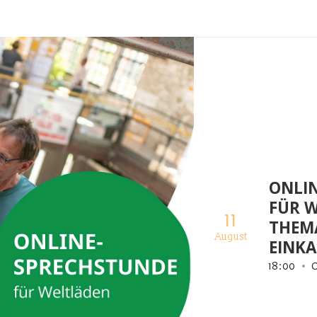
ONLI
FÜR 
11
THEM
August
EINK
18
:
00
O