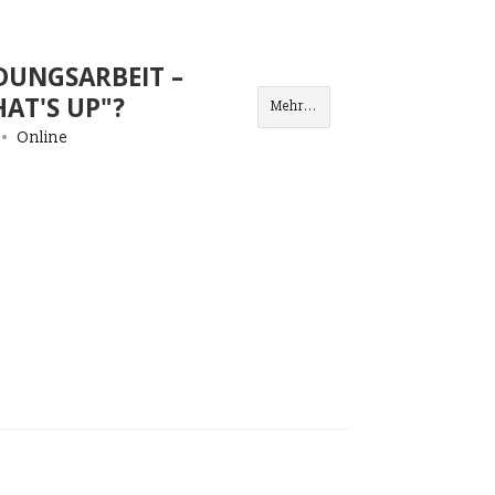
DUNGSARBEIT –
AT'S UP"?
Mehr...
Online