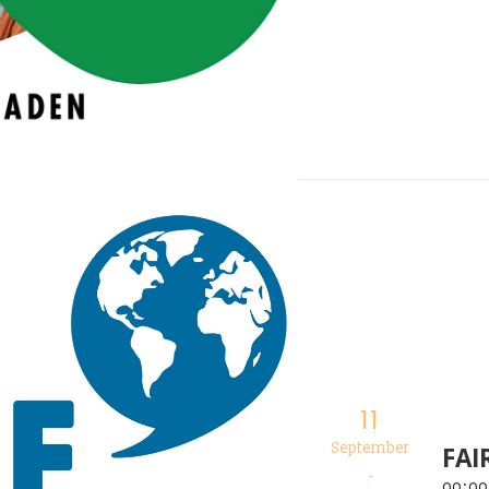
11
September
FAI
-
00
:
00