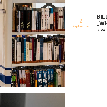
BIL
2
„WH
September
17
:
00