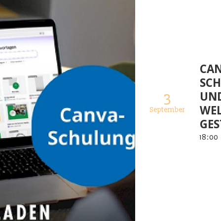
CA
SCH
UND
3
WEL
September
GES
18
:
00