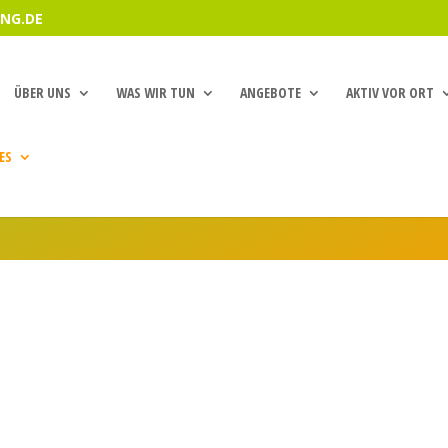
NG.DE
ÜBER UNS
WAS WIR TUN
ANGEBOTE
AKTIV VOR ORT
ES