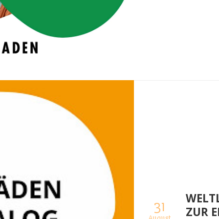
WELTL
31
ZUR E
August