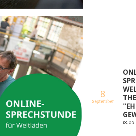
ONL
SPR
WE
8
TH
September
"EH
GE
18
:
00