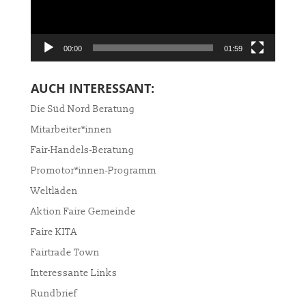
00:00
01:59
AUCH INTERESSANT:
Die Süd Nord Beratung
Mitarbeiter*innen
Fair-Handels-Beratung
Promotor*innen-Programm
Weltläden
Aktion Faire Gemeinde
Faire KITA
Fairtrade Town
Interessante Links
Rundbrief