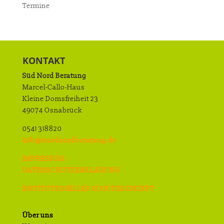
Termine
KONTAKT
Süd Nord Beratung
Marcel-Callo-Haus
Kleine Domsfreiheit 23
49074 Osnabrück
0541 318820
info@suednordberatung.de
IMPRESSUM
DATENSCHUTZERKLÄRUNG
INSTITUTIONELLES SCHUTZKONZEPT
Über uns