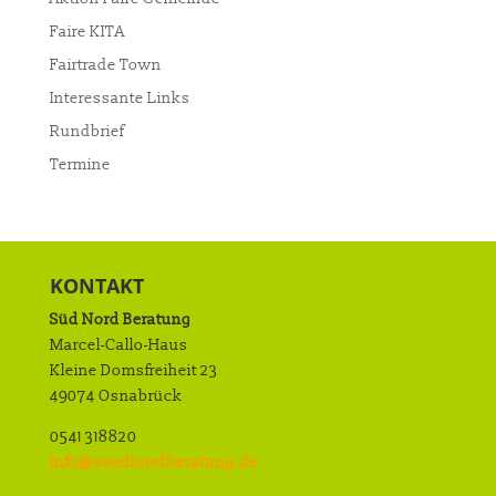
Faire KITA
Fairtrade Town
Interessante Links
Rundbrief
Termine
KONTAKT
Süd Nord Beratung
Marcel-Callo-Haus
Kleine Domsfreiheit 23
49074 Osnabrück
0541 318820
info@suednordberatung.de