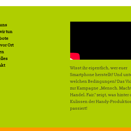
 uns
ir tun
bote
 vor Ort
en
lles
akt
Wisst ihr eigentlich, wer euer
Smartphone herstellt? Und unt
welchen Bedingungen? Das Vi
zur Kampagne „Mensch. Macht
Handel. Fair.“ zeigt, was hinter
Kulissen der Handy-Produktio
passiert!