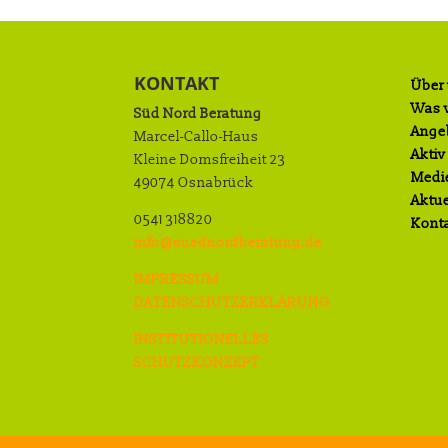
KONTAKT
Über
Was w
Süd Nord Beratung
Ange
Marcel-Callo-Haus
Aktiv
Kleine Domsfreiheit 23
Medi
49074 Osnabrück
Aktue
0541 318820
Kont
info@suednordberatung.de
IMPRESSUM
DATENSCHUTZERKLÄRUNG
INSTITUTIONELLES
SCHUTZKONZEPT