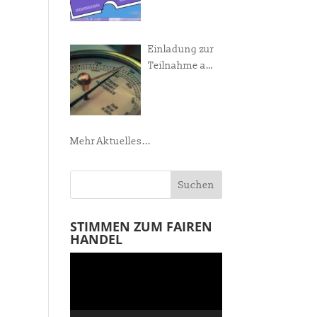
Manifest!
Einladung zur
Teilnahme am
Weltladen-
Barometer
Mehr Aktuelles...
STIMMEN ZUM FAIREN
HANDEL
Video-
Player