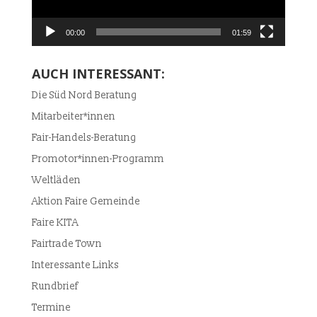
00:00
01:59
AUCH INTERESSANT:
Die Süd Nord Beratung
Mitarbeiter*innen
Fair-Handels-Beratung
Promotor*innen-Programm
Weltläden
Aktion Faire Gemeinde
Faire KITA
Fairtrade Town
Interessante Links
Rundbrief
Termine