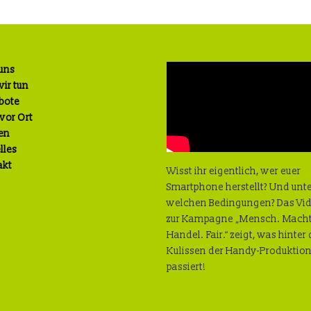
uns
ir tun
bote
 vor Ort
en
lles
akt
Wisst ihr eigentlich, wer euer
Smartphone herstellt? Und unt
welchen Bedingungen? Das Vi
zur Kampagne „Mensch. Macht
Handel. Fair.“ zeigt, was hinter
Kulissen der Handy-Produktio
passiert!