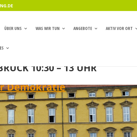
NG.DE
ÜBER UNS
WAS WIR TUN
ANGEBOTE
AKTIV VOR ORT
ES
BRÜCK 10:30 – 13 UHR