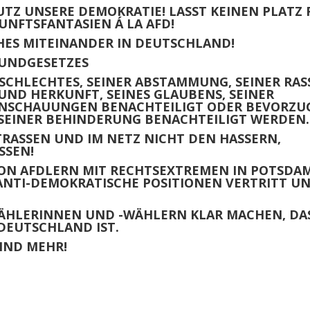
UTZ UNSERE DEMOKRATIE! LASST KEINEN PLATZ 
NFTSFANTASIEN Á LA AFD!
CHES MITEINANDER IN DEUTSCHLAND!
RUNDGESETZES
SCHLECHTES, SEINER ABSTAMMUNG, SEINER RAS
 UND HERKUNFT, SEINES GLAUBENS, SEINER
 ANSCHAUUNGEN BENACHTEILIGT ODER BEVORZU
SEINER BEHINDERUNG BENACHTEILIGT WERDEN.
RASSEN UND IM NETZ NICHT DEN HASSERN, H
SEN!
VON AFDLERN MIT RECHTSEXTREMEN
IN POTSDA
D ANTI-DEMOKRATISCHE POSITIONEN VERTRITT U
WÄHLERINNEN UND -WÄHLERN KLAR MACHEN, DA
 DEUTSCHLAND IST.
IND MEHR!