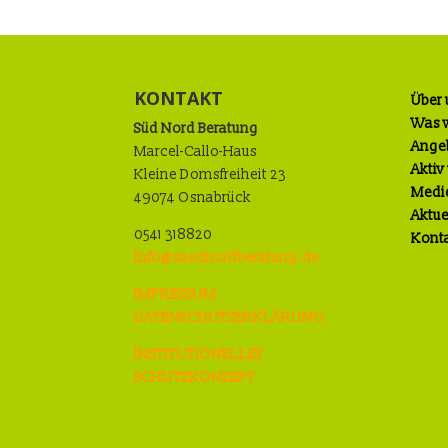
KONTAKT
Über 
Was w
Süd Nord Beratung
Ange
Marcel-Callo-Haus
Aktiv
Kleine Domsfreiheit 23
Medi
49074 Osnabrück
Aktue
0541 318820
Kont
info@suednordberatung.de
IMPRESSUM
DATENSCHUTZERKLÄRUNG
INSTITUTIONELLES
SCHUTZKONZEPT