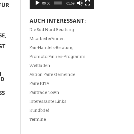
FÜR
00:00
01:59
AUCH INTERESSANT:
Die Süd Nord Beratung
SE,
Mitarbeiter*innen
GT
Fair-Handels-Beratung
Promotor*innen-Programm
Weltläden
M
Aktion Faire Gemeinde
ND
Faire KITA
SS
Fairtrade Town
Interessante Links
Rundbrief
Termine