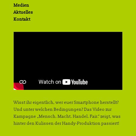
Medien
Aktuelles
Kontakt
Wisst ihr eigentlich, wer euer Smartphone herstellt?
Und unter welchen Bedingungen? Das Video zur
Kampagne „Mensch. Macht. Handel. Fair.“ zeigt, was
hinter den Kulissen der Handy-Produktion passiert!