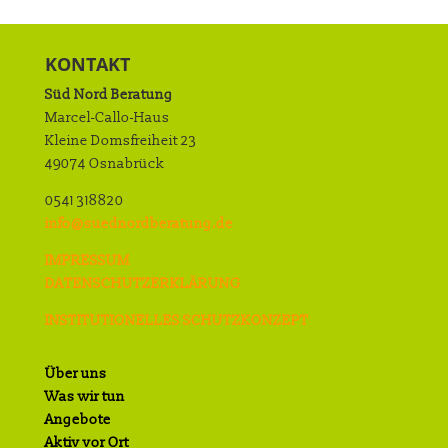
KONTAKT
Süd Nord Beratung
Marcel-Callo-Haus
Kleine Domsfreiheit 23
49074 Osnabrück
0541 318820
info@suednordberatung.de
IMPRESSUM
DATENSCHUTZERKLÄRUNG
INSTITUTIONELLES SCHUTZKONZEPT
Über uns
Was wir tun
Angebote
Aktiv vor Ort