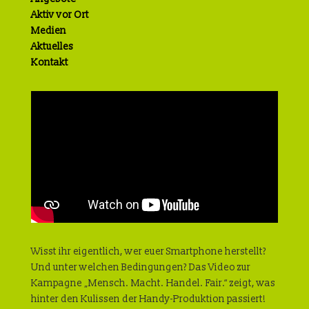
Aktiv vor Ort
Medien
Aktuelles
Kontakt
Wisst ihr eigentlich, wer euer Smartphone herstellt?
Und unter welchen Bedingungen? Das Video zur
Kampagne „Mensch. Macht. Handel. Fair.“ zeigt, was
hinter den Kulissen der Handy-Produktion passiert!