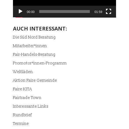
00:00
01:59
AUCH INTERESSANT:
Die Süd Nord Beratung
Mitarbeiter*innen
Fair-Handels-Beratung
Promotor*innen-Programm
Weltläden
Aktion Faire Gemeinde
Faire KITA
Fairtrade Town
Interessante Links
Rundbrief
Termine