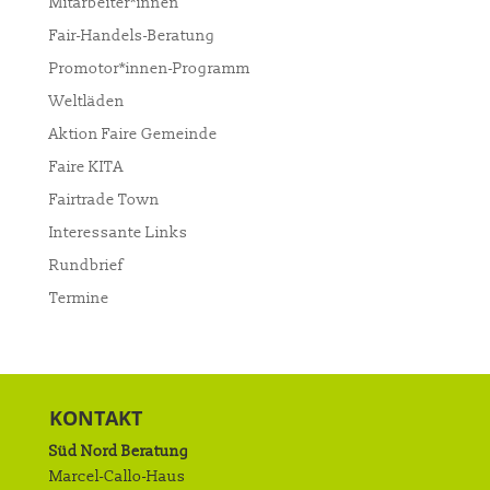
Mitarbeiter*innen
Fair-Handels-Beratung
Promotor*innen-Programm
Weltläden
Aktion Faire Gemeinde
Faire KITA
Fairtrade Town
Interessante Links
Rundbrief
Termine
KONTAKT
Süd Nord Beratung
Marcel-Callo-Haus