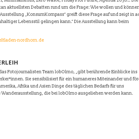
m, Minimalismus, Zero Waste, Fridays for Future, Agenda 2030… Die
tan aktuellsten Debatten rund um die Frage: Wie wollen und können
e Ausstellung „KonsumKompass“ greift diese Frage auf und zeigt in a
altiger Lebensstil gelingen kann.“ Die Ausstellung kann beim
ltladen-nordhorn.de
ERLEIH
 das Fotojournalisten Team lobOlmo, „gibt berührende Einblicke ins
r*innen. Sie sensibilisiert für ein humaneres Miteinander und för
merika, Afrika und Asien Dinge des täglichen Bedarfs für uns
ne Wanderausstellung, die bei lobOlmo ausgeliehen werden kann.