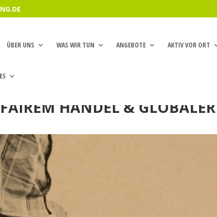
NG.DE
ÜBER UNS
WAS WIR TUN
ANGEBOTE
AKTIV VOR ORT
ES
 FAIREM HANDEL & GLOBALER