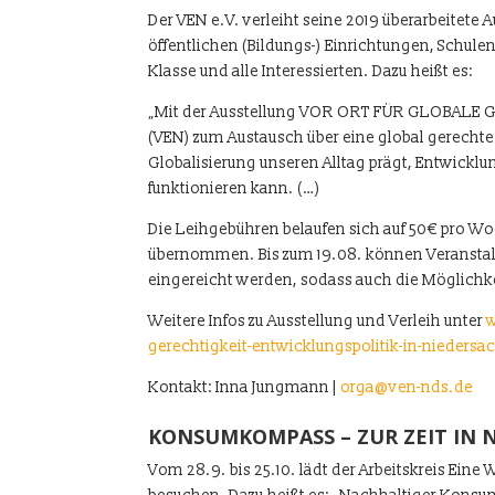
Der VEN e.V. verleiht seine 2019 überarbeite
öffentlichen (Bildungs-) Einrichtungen, Schule
Klasse und alle Interessierten. Dazu heißt es:
„Mit der Ausstellung VOR ORT FÜR GLOBALE G
(VEN) zum Austausch über eine global gerechte 
Globalisierung unseren Alltag prägt, Entwickl
funktionieren kann. (…)
Die Leihgebühren belaufen sich auf 50€ pro 
übernommen. Bis zum 19.08. können Veranst
eingereicht werden, sodass auch die Möglichkei
Weitere Infos zu Ausstellung und Verleih unter
w
gerechtigkeit-entwicklungspolitik-in-niedersa
Kontakt: Inna Jungmann |
orga@ven-nds.de
KONSUMKOMPASS – ZUR ZEIT IN 
Vom 28.9. bis 25.10. lädt der Arbeitskreis Eine 