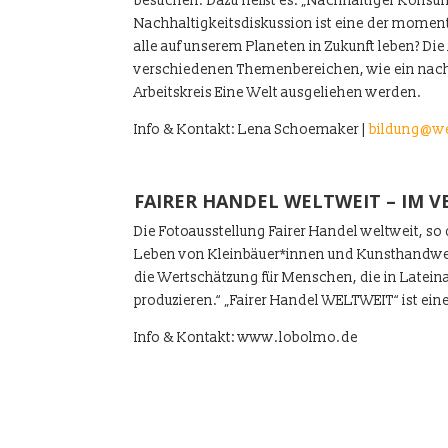
besuchen. Dazu heißt es: „Nachhaltiger Konsu
Nachhaltigkeitsdiskussion ist eine der momen
alle auf unserem Planeten in Zukunft leben? Di
verschiedenen Themenbereichen, wie ein nachh
Arbeitskreis Eine Welt ausgeliehen werden.
Info & Kontakt: Lena Schoemaker |
bildung@we
FAIRER HANDEL WELTWEIT – IM V
Die Fotoausstellung Fairer Handel weltweit, so
Leben von Kleinbäuer*innen und Kunsthandwerke
die Wertschätzung für Menschen, die in Lateina
produzieren.“ „Fairer Handel WELTWEIT“ ist ei
Info & Kontakt: www.lobolmo.de