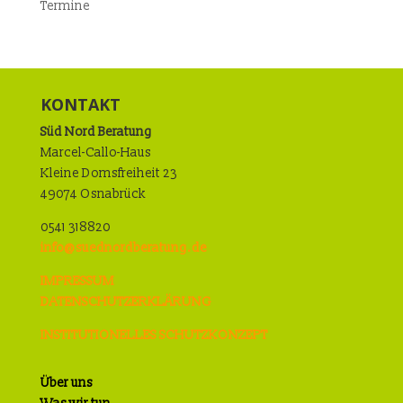
Termine
KONTAKT
Süd Nord Beratung
Marcel-Callo-Haus
Kleine Domsfreiheit 23
49074 Osnabrück
0541 318820
info@suednordberatung.de
IMPRESSUM
DATENSCHUTZERKLÄRUNG
INSTITUTIONELLES SCHUTZKONZEPT
Über uns