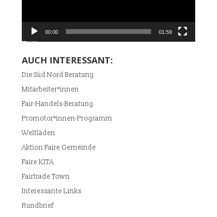
00:00
01:59
AUCH INTERESSANT:
Die Süd Nord Beratung
Mitarbeiter*innen
Fair-Handels-Beratung
Promotor*innen-Programm
Weltläden
Aktion Faire Gemeinde
Faire KITA
Fairtrade Town
Interessante Links
Rundbrief