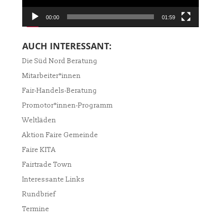
00:00
01:59
AUCH INTERESSANT:
Die Süd Nord Beratung
Mitarbeiter*innen
Fair-Handels-Beratung
Promotor*innen-Programm
Weltläden
Aktion Faire Gemeinde
Faire KITA
Fairtrade Town
Interessante Links
Rundbrief
Termine