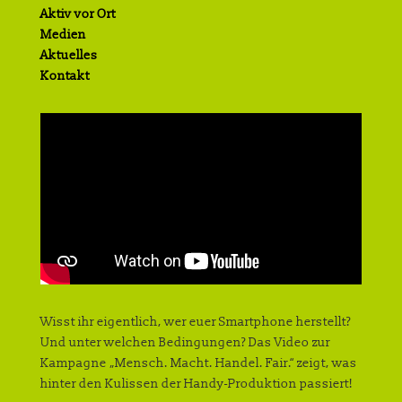
Aktiv vor Ort
Medien
Aktuelles
Kontakt
Wisst ihr eigentlich, wer euer Smartphone herstellt?
Und unter welchen Bedingungen? Das Video zur
Kampagne „Mensch. Macht. Handel. Fair.“ zeigt, was
hinter den Kulissen der Handy-Produktion passiert!