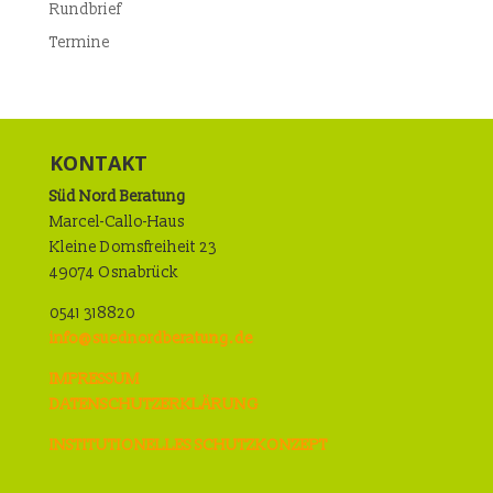
Rundbrief
Termine
KONTAKT
Süd Nord Beratung
Marcel-Callo-Haus
Kleine Domsfreiheit 23
49074 Osnabrück
0541 318820
info@suednordberatung.de
IMPRESSUM
DATENSCHUTZERKLÄRUNG
INSTITUTIONELLES SCHUTZKONZEPT