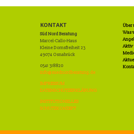
KONTAKT
Über 
Was w
Süd Nord Beratung
Ange
Marcel-Callo-Haus
Aktiv
Kleine Domsfreiheit 23
Medi
49074 Osnabrück
Aktue
0541 318820
Kont
info@suednordberatung.de
IMPRESSUM
DATENSCHUTZERKLÄRUNG
INSTITUTIONELLES
SCHUTZKONZEPT