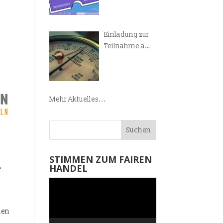
Manifest!
Einladung zur
Teilnahme am
Weltladen-
Barometer
Mehr Aktuelles...
STIMMEN ZUM FAIREN
HANDEL
“
Video-
Player
den