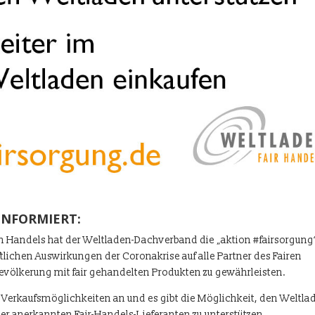
NFORMIERT:
n Handels hat der Weltladen-Dachverband die „aktion #fairsorgung
aftlichen Auswirkungen der Coronakrise auf alle Partner des Fairen
evölkerung mit fair gehandelten Produkten zu gewährleisten.
e Verkaufsmöglichkeiten an und es gibt die Möglichkeit, den Weltla
er anerkannten Fair-Handels-Lieferanten zu unterstützen.