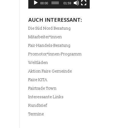
00:00
01:59
AUCH INTERESSANT:
Die Süd Nord Beratung
Mitarbeiter*innen
Fair-Handels-Beratung
Promotor*innen-Programm
Weltläden
Aktion Faire Gemeinde
Faire KITA
Fairtrade Town
Interessante Links
Rundbrief
Termine