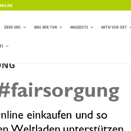
NG.DE
ÜBER UNS
WAS WIR TUN
ANGEBOTE
AKTIV VOR ORT
ES
UNG