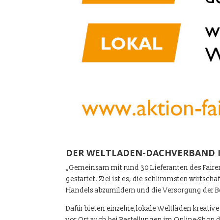
DER WELTLADEN-DACHVERBAND I
„Gemeinsam mit rund 30 Lieferanten des Faire
gestartet. Ziel ist es, die schlimmsten wirtsch
Handels abzumildern und die Versorgung der B
Dafür bieten einzelne,lokale Weltläden kreativ
vor Ort auch bei Bestellungen im Online-Shop d