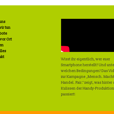
uns
ir tun
bote
 vor Ort
en
lles
akt
Wisst ihr eigentlich, wer euer
Smartphone herstellt? Und unt
welchen Bedingungen? Das Vi
zur Kampagne „Mensch. Macht
Handel. Fair.“ zeigt, was hinter
Kulissen der Handy-Produktio
passiert!