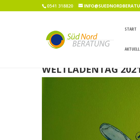
0541 318820
INFO@SUEDNORDBERATU
START
AKTUELL
WELTLADENTAG 202