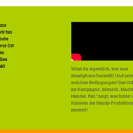
uns
ir tun
bote
 vor Ort
en
lles
akt
Wisst ihr eigentlich, wer euer
Smartphone herstellt? Und unt
welchen Bedingungen? Das Vi
zur Kampagne „Mensch. Macht
Handel. Fair.“ zeigt, was hinter
Kulissen der Handy-Produktio
passiert!