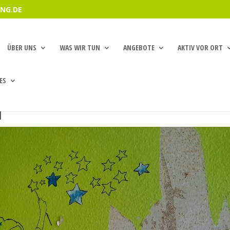
NG.DE
ÜBER UNS
WAS WIR TUN
ANGEBOTE
AKTIV VOR ORT
ES
1