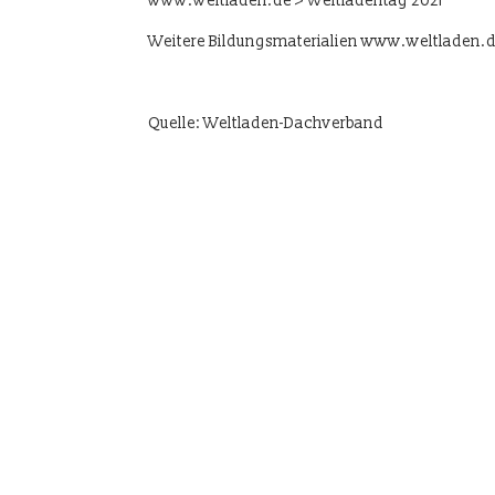
www.weltladen.de > Weltladentag 2021
Weitere Bildungsmaterialien www.weltladen.de
Quelle: Weltladen-Dachverband