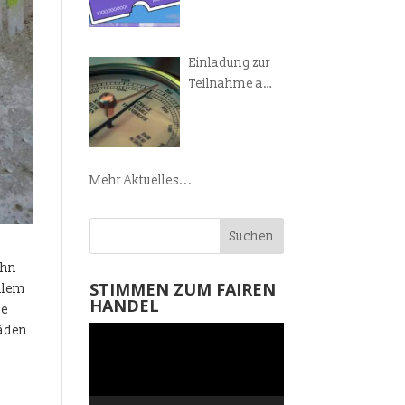
Manifest!
Einladung zur
Teilnahme am
Weltladen-
Barometer
Mehr Aktuelles...
ihn
STIMMEN ZUM FAIREN
ollem
HANDEL
he
läden
Video-
Player