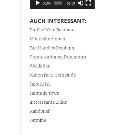
00:00
01:59
AUCH INTERESSANT:
Die Süd Nord Beratung
Mitarbeiter*innen
Fair-Handels-Beratung
Promotor*innen-Programm
Weltläden
Aktion Faire Gemeinde
Faire KITA
Fairtrade Town
Interessante Links
Rundbrief
Termine