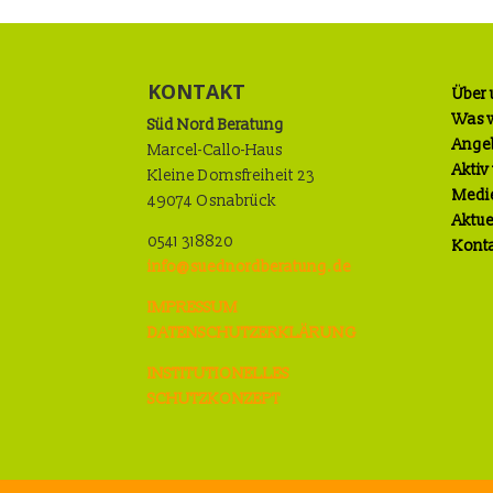
KONTAKT
Über 
Was w
Süd Nord Beratung
Ange
Marcel-Callo-Haus
Aktiv
Kleine Domsfreiheit 23
Medi
49074 Osnabrück
Aktue
0541 318820
Kont
info@suednordberatung.de
IMPRESSUM
DATENSCHUTZERKLÄRUNG
INSTITUTIONELLES
SCHUTZKONZEPT