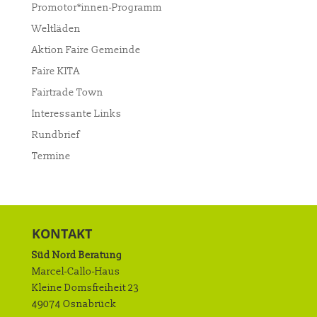
Promotor*innen-Programm
Weltläden
Aktion Faire Gemeinde
Faire KITA
Fairtrade Town
Interessante Links
Rundbrief
Termine
KONTAKT
Süd Nord Beratung
Marcel-Callo-Haus
Kleine Domsfreiheit 23
49074 Osnabrück