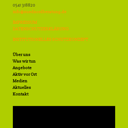
0541 318820
info@suednordberatung.de
IMPRESSUM
DATENSCHUTZERKLÄRUNG
INSTITUTIONELLES SCHUTZKONZEPT
Über uns
Was wir tun
Angebote
Aktiv vor Ort
Medien
Aktuelles
Kontakt