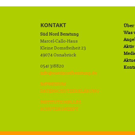
KONTAKT
Über
Was w
Süd Nord Beratung
Ange
Marcel-Callo-Haus
Aktiv
Kleine Domsfreiheit 23
Medi
49074 Osnabrück
Aktue
0541 318820
Kont
info@suednordberatung.de
IMPRESSUM
DATENSCHUTZERKLÄRUNG
INSTITUTIONELLES
SCHUTZKONZEPT