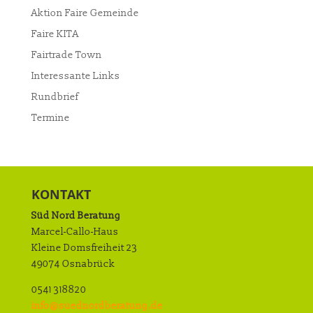
Aktion Faire Gemeinde
Faire KITA
Fairtrade Town
Interessante Links
Rundbrief
Termine
KONTAKT
Süd Nord Beratung
Marcel-Callo-Haus
Kleine Domsfreiheit 23
49074 Osnabrück
0541 318820
info@suednordberatung.de