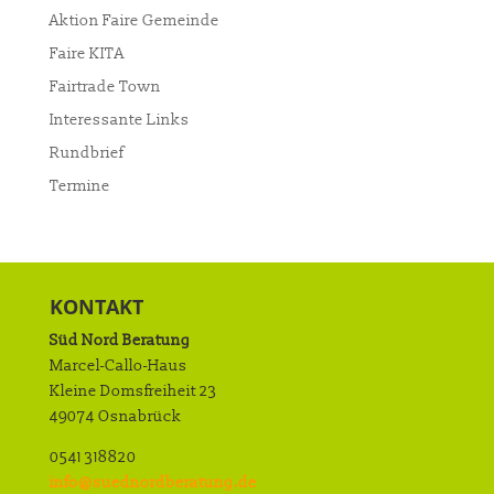
Aktion Faire Gemeinde
Faire KITA
Fairtrade Town
Interessante Links
Rundbrief
Termine
KONTAKT
Süd Nord Beratung
Marcel-Callo-Haus
Kleine Domsfreiheit 23
49074 Osnabrück
0541 318820
info@suednordberatung.de