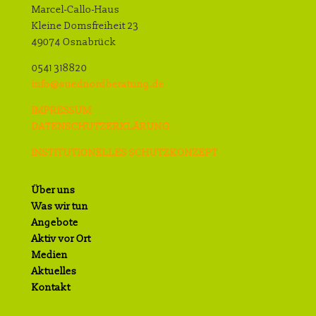
Marcel-Callo-Haus
Kleine Domsfreiheit 23
49074 Osnabrück
0541 318820
info@suednordberatung.de
IMPRESSUM
DATENSCHUTZERKLÄRUNG
INSTITUTIONELLES SCHUTZKONZEPT
Über uns
Was wir tun
Angebote
Aktiv vor Ort
Medien
Aktuelles
Kontakt