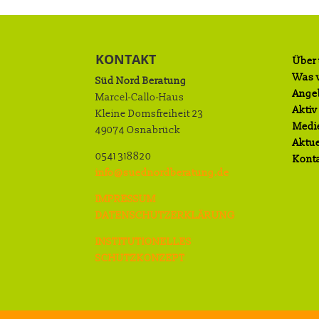
KONTAKT
Über
Was w
Süd Nord Beratung
Ange
Marcel-Callo-Haus
Aktiv
Kleine Domsfreiheit 23
Medi
49074 Osnabrück
Aktue
0541 318820
Kont
info@suednordberatung.de
IMPRESSUM
DATENSCHUTZERKLÄRUNG
INSTITUTIONELLES
SCHUTZKONZEPT