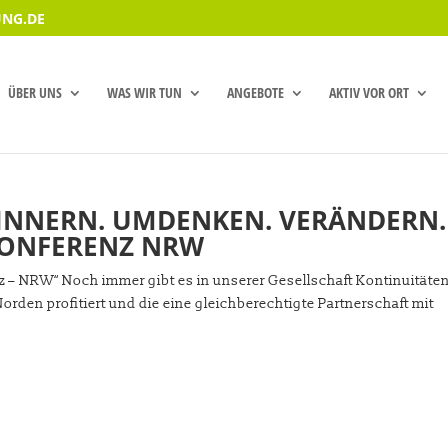
NG.DE
ÜBER UNS
WAS WIR TUN
ANGEBOTE
AKTIV VOR ORT
RINNERN. UMDENKEN. VERÄNDERN.
SKONFERENZ NRW
z – NRW“ Noch immer gibt es in unserer Gesellschaft Kontinuitäte
orden profitiert und die eine gleichberechtigte Partnerschaft mit