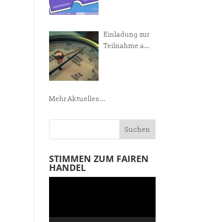
Manifest!
Einladung zur
Teilnahme am
Weltladen-
Barometer
Mehr Aktuelles...
STIMMEN ZUM FAIREN
HANDEL
Video-
Player