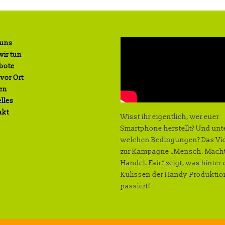
 uns
ir tun
bote
 vor Ort
en
lles
akt
Wisst ihr eigentlich, wer euer
Smartphone herstellt? Und unt
welchen Bedingungen? Das Vi
zur Kampagne „Mensch. Macht
Handel. Fair.“ zeigt, was hinter
Kulissen der Handy-Produktio
passiert!