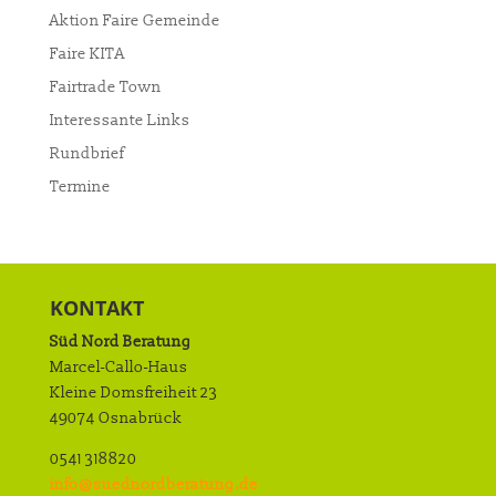
Aktion Faire Gemeinde
Faire KITA
Fairtrade Town
Interessante Links
Rundbrief
Termine
KONTAKT
Süd Nord Beratung
Marcel-Callo-Haus
Kleine Domsfreiheit 23
49074 Osnabrück
0541 318820
info@suednordberatung.de