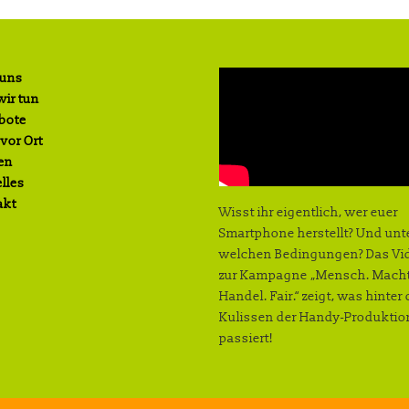
 uns
ir tun
bote
 vor Ort
en
lles
akt
Wisst ihr eigentlich, wer euer
Smartphone herstellt? Und unt
welchen Bedingungen? Das Vi
zur Kampagne „Mensch. Macht
Handel. Fair.“ zeigt, was hinter
Kulissen der Handy-Produktio
passiert!