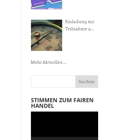
Manifest!
Einladung zur
Teilnahme am
Weltladen-
Barometer
Mehr Aktuelles...
STIMMEN ZUM FAIREN
HANDEL
Video-
Player