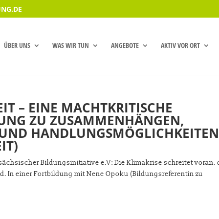
NG.DE
ÜBER UNS
WAS WIR TUN
ANGEBOTE
AKTIV VOR ORT
IT – EINE MACHTKRITISCHE
LDUNG ZU ZUSAMMENHÄNGEN,
UND HANDLUNGSMÖGLICHKEITE
IT)
ächsischer Bildungsinitiative e.V: Die Klimakrise schreitet voran,
nd. In einer Fortbildung mit Nene Opoku (Bildungsreferentin zu