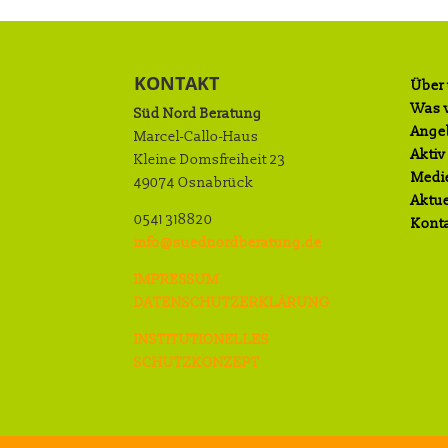
KONTAKT
Über
Was w
Süd Nord Beratung
Ange
Marcel-Callo-Haus
Aktiv
Kleine Domsfreiheit 23
Medi
49074 Osnabrück
Aktue
0541 318820
Kont
info@suednordberatung.de
IMPRESSUM
DATENSCHUTZERKLÄRUNG
INSTITUTIONELLES
SCHUTZKONZEPT