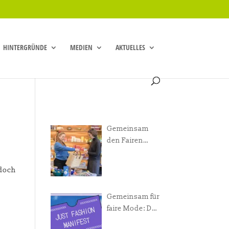
HINTERGRÜNDE
MEDIEN
AKTUELLES
Gemeinsam
N
den Fairen
Handel
voranbringen!
 doch
Gemeinsam für
faire Mode: Das
Just Fashion