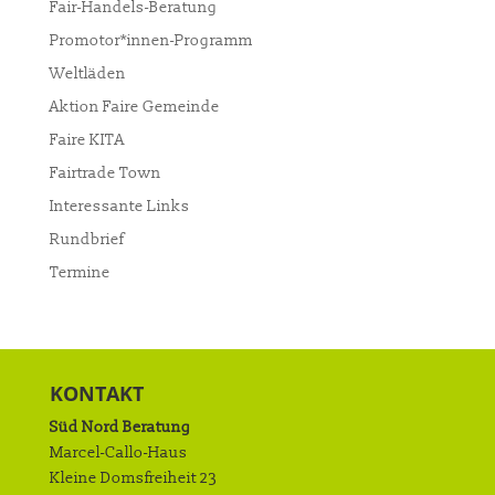
Fair-Handels-Beratung
Promotor*innen-Programm
Weltläden
Aktion Faire Gemeinde
Faire KITA
Fairtrade Town
Interessante Links
Rundbrief
Termine
KONTAKT
Süd Nord Beratung
Marcel-Callo-Haus
Kleine Domsfreiheit 23