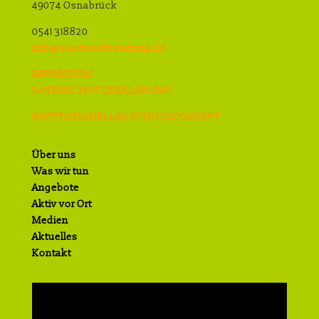
49074 Osnabrück
0541 318820
info@suednordberatung.de
IMPRESSUM
DATENSCHUTZERKLÄRUNG
INSTITUTIONELLES SCHUTZKONZEPT
Über uns
Was wir tun
Angebote
Aktiv vor Ort
Medien
Aktuelles
Kontakt