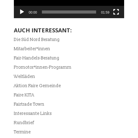
00:00
01:59
AUCH INTERESSANT:
Die Süd Nord Beratung
Mitarbeiter*innen
Fair-Handels-Beratung
Promotor*innen-Programm
Weltläden
Aktion Faire Gemeinde
Faire KITA
Fairtrade Town
Interessante Links
Rundbrief
Termine