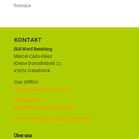
Termine
KONTAKT
Süd Nord Beratung
Marcel-Callo-Haus
Kleine Domsfreiheit 23
49074 Osnabrück
0541 318820
info@suednordberatung.de
IMPRESSUM
DATENSCHUTZERKLÄRUNG
INSTITUTIONELLES SCHUTZKONZEPT
Über uns