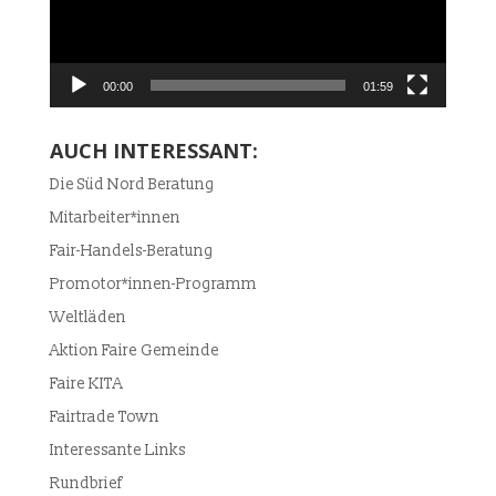
00:00
01:59
AUCH INTERESSANT:
Die Süd Nord Beratung
Mitarbeiter*innen
Fair-Handels-Beratung
Promotor*innen-Programm
Weltläden
Aktion Faire Gemeinde
Faire KITA
Fairtrade Town
Interessante Links
Rundbrief