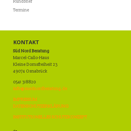
Rundbrief
Termine
KONTAKT
Süd Nord Beratung
Marcel-Callo-Haus
Kleine Domsfreiheit 23
49074 Osnabrück
0541 318820
info@suednordberatung.de
IMPRESSUM
DATENSCHUTZERKLÄRUNG
INSTITUTIONELLES SCHUTZKONZEPT