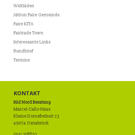
Weltläden
Aktion Faire Gemeinde
Faire KITA
Fairtrade Town
Interessante Links
Rundbrief
Termine
KONTAKT
Süd Nord Beratung
Marcel-Callo-Haus
Kleine Domsfreiheit 23
49074 Osnabrück
0541 318820