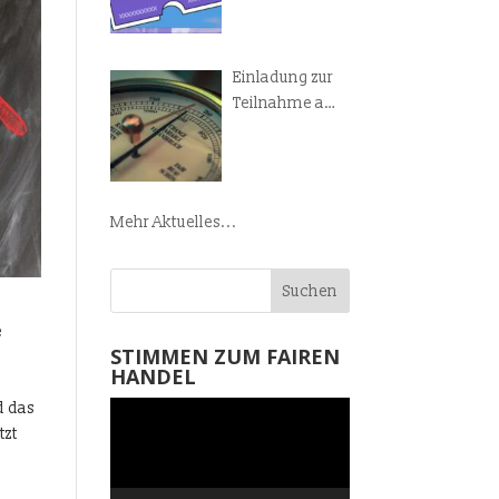
Manifest!
Einladung zur
Teilnahme am
Weltladen-
Barometer
Mehr Aktuelles...
e
STIMMEN ZUM FAIREN
-
HANDEL
d das
Video-
tzt
Player