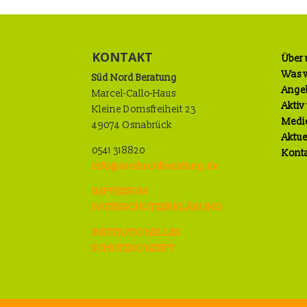
KONTAKT
Über 
Was w
Süd Nord Beratung
Ange
Marcel-Callo-Haus
Aktiv
Kleine Domsfreiheit 23
Medi
49074 Osnabrück
Aktue
0541 318820
Kont
info@suednordberatung.de
IMPRESSUM
DATENSCHUTZERKLÄRUNG
INSTITUTIONELLES
SCHUTZKONZEPT