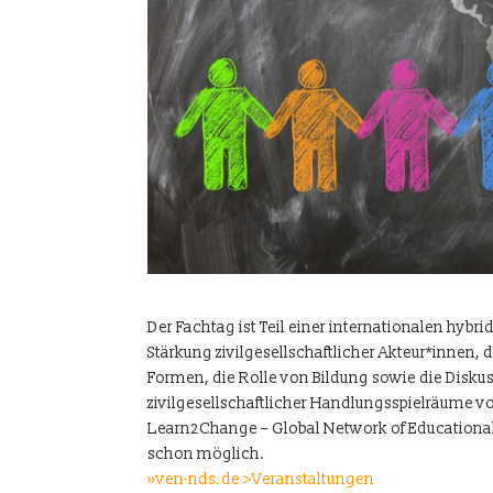
Der Fachtag ist Teil einer internationalen hyb
Stärkung zivilgesellschaftlicher Akteur*inne
Formen, die Rolle von Bildung sowie die Diskus
zivilgesellschaftlicher Handlungsspielräume vor
Learn2Change – Global Network of Educational
schon möglich.
»ven-nds.de >Veranstaltungen