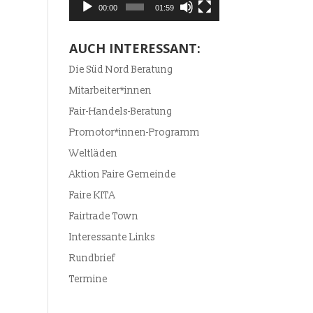
00:00
01:59
AUCH INTERESSANT:
Die Süd Nord Beratung
Mitarbeiter*innen
Fair-Handels-Beratung
Promotor*innen-Programm
Weltläden
Aktion Faire Gemeinde
Faire KITA
Fairtrade Town
Interessante Links
Rundbrief
Termine