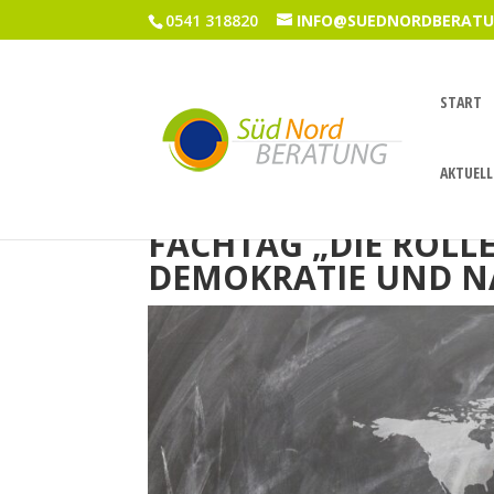
0541 318820
INFO@SUEDNORDBERATU
START
AKTUELL
FACHTAG „DIE ROLLE
DEMOKRATIE UND N