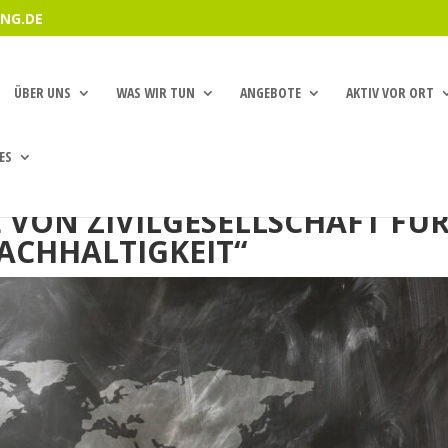
NG.DE
ÜBER UNS
WAS WIR TUN
ANGEBOTE
AKTIV VOR ORT
ES
 VON ZIVILGESELLSCHAFT FÜ
ACHHALTIGKEIT“