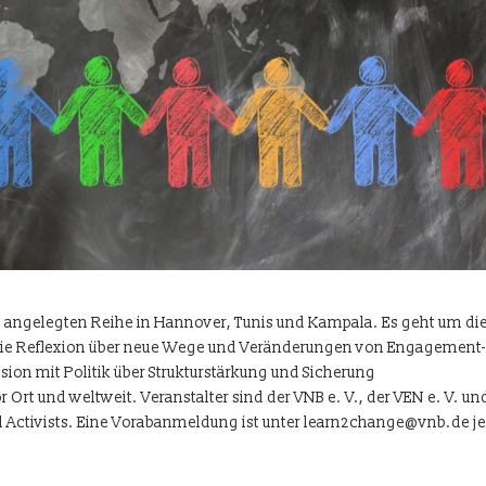
rid angelegten Reihe in Hannover, Tunis und Kampala. Es geht um di
n, die Reflexion über neue Wege und Veränderungen von Engagement
sion mit Politik über Strukturstärkung und Sicherung
 Ort und weltweit. Veranstalter sind der VNB e. V., der VEN e. V. un
 Activists. Eine Vorabanmeldung ist unter learn2change@vnb.de je