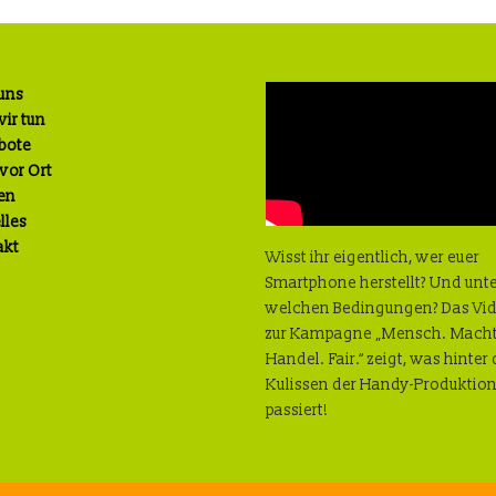
uns
ir tun
bote
 vor Ort
en
lles
akt
Wisst ihr eigentlich, wer euer
Smartphone herstellt? Und unt
welchen Bedingungen? Das Vi
zur Kampagne „Mensch. Macht
Handel. Fair.“ zeigt, was hinter
Kulissen der Handy-Produktio
passiert!