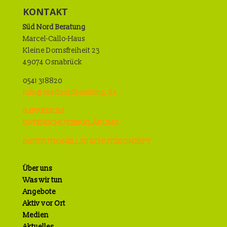
KONTAKT
Süd Nord Beratung
Marcel-Callo-Haus
Kleine Domsfreiheit 23
49074 Osnabrück
0541 318820
info@suednordberatung.de
IMPRESSUM
DATENSCHUTZERKLÄRUNG
INSTITUTIONELLES SCHUTZKONZEPT
Über uns
Was wir tun
Angebote
Aktiv vor Ort
Medien
Aktuelles