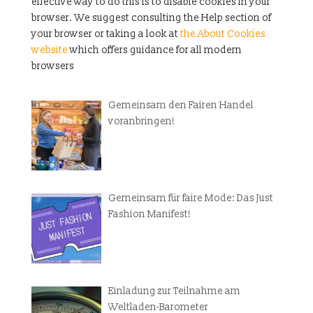
effective way to do this is to disable cookies in your
browser. We suggest consulting the Help section of
your browser or taking a look at
the About Cookies
website
which offers guidance for all modern
browsers
Gemeinsam den Fairen Handel
voranbringen!
Gemeinsam für faire Mode: Das Just
Fashion Manifest!
Einladung zur Teilnahme am
Weltladen-Barometer