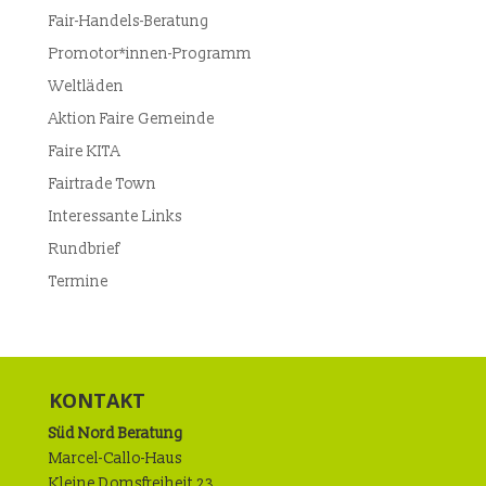
Fair-Handels-Beratung
Promotor*innen-Programm
Weltläden
Aktion Faire Gemeinde
Faire KITA
Fairtrade Town
Interessante Links
Rundbrief
Termine
KONTAKT
Süd Nord Beratung
Marcel-Callo-Haus
Kleine Domsfreiheit 23