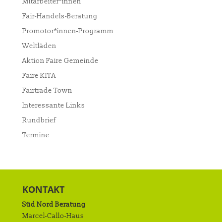
Mitarbeiter*innen
Fair-Handels-Beratung
Promotor*innen-Programm
Weltläden
Aktion Faire Gemeinde
Faire KITA
Fairtrade Town
Interessante Links
Rundbrief
Termine
KONTAKT
Süd Nord Beratung
Marcel-Callo-Haus