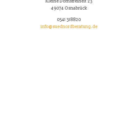
Kleine Domsfreiheit 23
49074 Osnabrück
0541 318820
info@suednordberatung.de